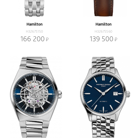
Hamilton
Hamilton
H32675150
H32675560
166 200
139 500