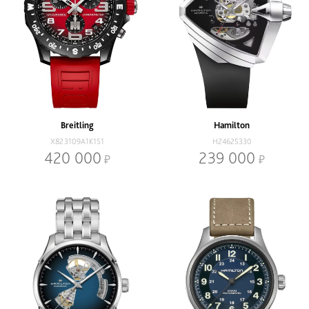
Breitling
Hamilton
X823109A1K1S1
H24625330
420 000
239 000