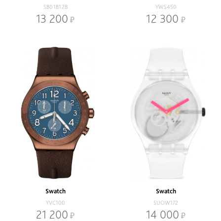
SB01B128
YWS450
13 200
12 300
Swatch
Swatch
YVC100
SUOW172
21 200
14 000