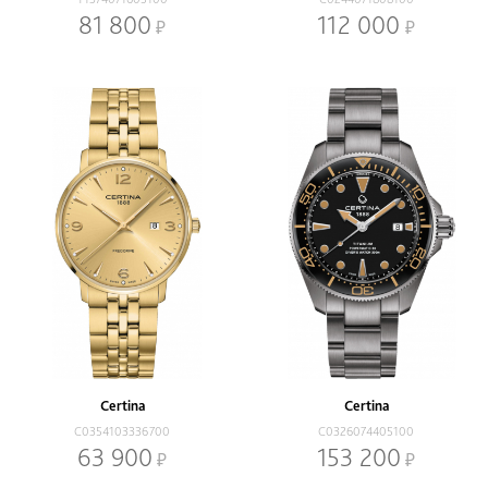
81 800
112 000
Certina
Certina
C0354103336700
C0326074405100
63 900
153 200