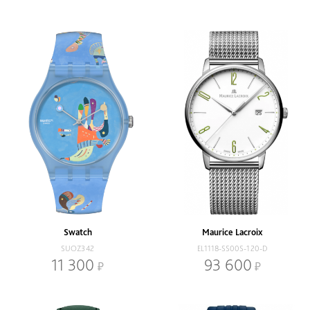
Swatch
Maurice Lacroix
SUOZ342
EL1118-SS00S-120-D
11 300
93 600