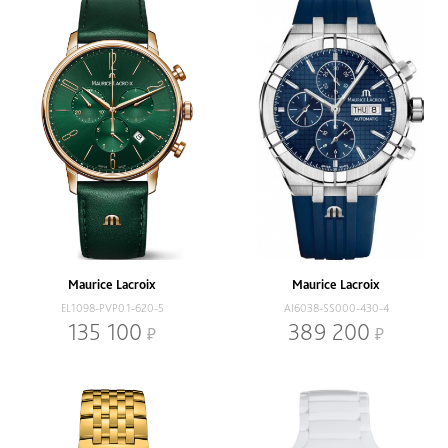
Maurice Lacroix
Maurice Lacroix
EL1098-PVP01-620-5
AI6038-SS000-430-4
135 100
389 200