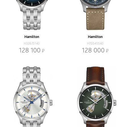
Hamilton
Hamilton
H32675140
H70545540
128 100
128 000