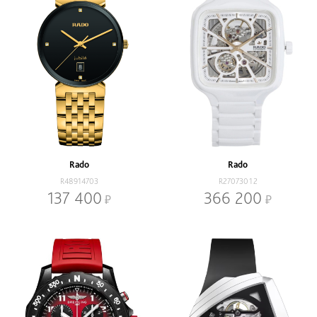
Rado
Rado
R48914703
R27073012
137 400
366 200