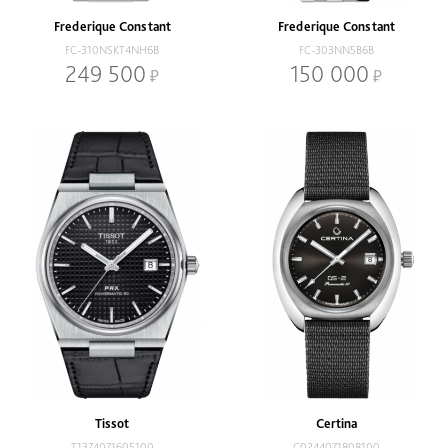
Frederique Constant
Frederique Constant
FC-310NSKT4NH6B
FC-303NN5B6B
249 500
150 000
Tissot
Certina
T1374071605100
C0244071808100