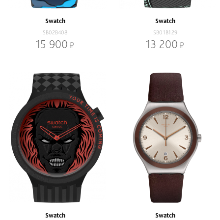
Наличие
В наличии
Со скидкой
Swatch
Swatch
SB02B408
SB01B129
Механизм
15 900
13 200
Кварцевый
Механический
Браслет
Браслет
Ремень
Диаметр, мм
-
Swatch
Swatch