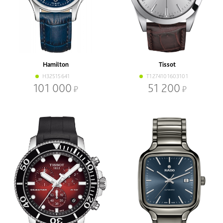
Hamilton
Tissot
H32515641
T1274101603101
101 000
51 200