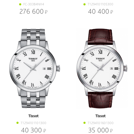
FC-303B4NH4
T1294101105300
276 600
40 400
Tissot
Tissot
T1294101101300
T1294101601300
40 300
35 000