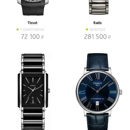
Tissot
Rado
T1204171742100
R27077202
72 100
281 500