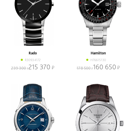
Rado
Hamilton
R30934172
H76615130
215 370
160 650
239 300
178 500