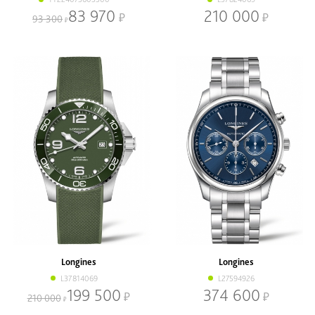
83 970
210 000
93 300
Longines
Longines
L37814069
L27594926
199 500
374 600
210 000