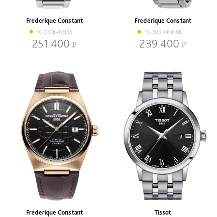
Наличие
В наличии
Со скидкой
Frederique Constant
Frederique Constant
FC-310B4NH6B
FC-303N4NH6B
Механизм
251 400
239 400
Кварцевый
Механический
Браслет
Браслет
Ремень
Диаметр, мм
-
Frederique Constant
Tissot