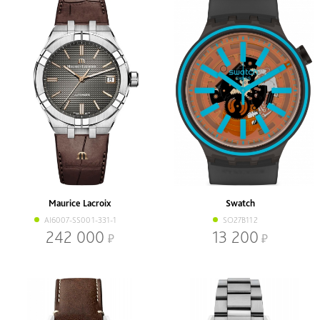
Maurice Lacroix
Swatch
AI6007-SS001-331-1
SO27B112
242 000
13 200