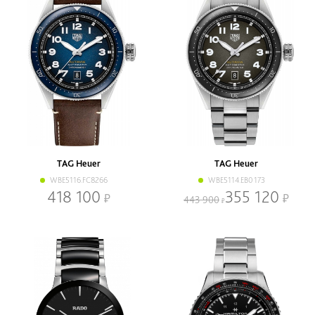
TAG Heuer
TAG Heuer
WBE5116.FC8266
WBE5114.EB0173
418 100
355 120
443 900