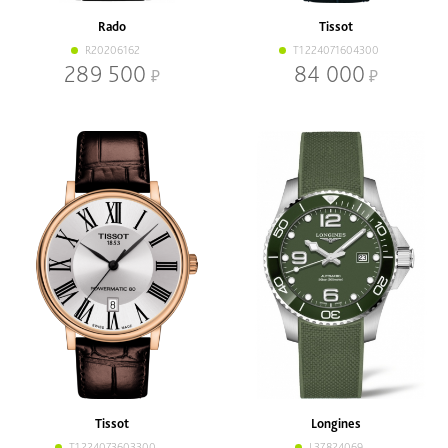
Rado
Tissot
R20206162
T1224071604300
289 500
84 000
Tissot
Longines
T1224073603300
L37824069