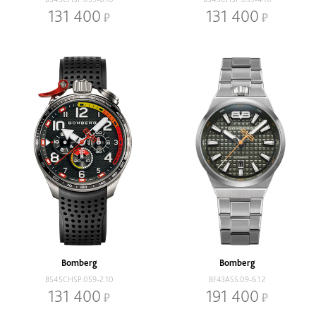
131 400
131 400
Bomberg
Bomberg
BS45CHSP.059-2.10
BF43ASS.09-6.12
131 400
191 400