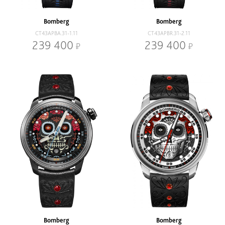
Наличие
В наличии
Со скидкой
Bomberg
Bomberg
CT43APBA.31-1.11
CT43APBR.31-2.11
Механизм
239 400
239 400
Кварцевый
Механический
Браслет
Браслет
Ремень
Диаметр, мм
-
Bomberg
Bomberg