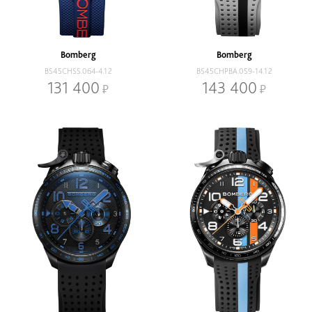
Bomberg
Bomberg
BS45CHSS.064-4.12
BS45CHPBA.059-14.12
131 400
143 400