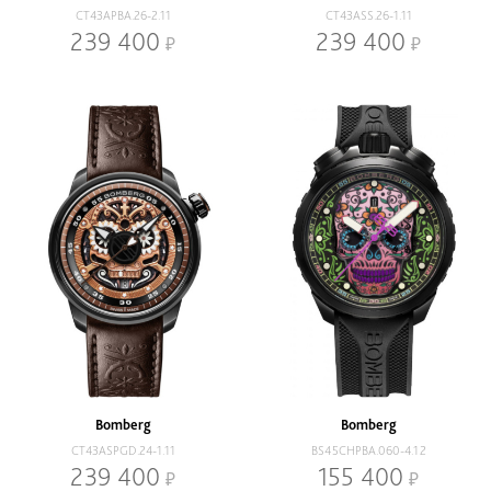
CT43APBA.26-2.11
CT43ASS.26-1.11
239 400
239 400
Bomberg
Bomberg
CT43ASPGD.24-1.11
BS45CHPBA.060-4.12
239 400
155 400