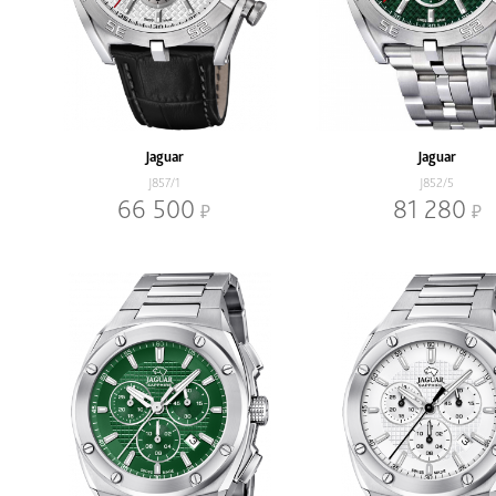
Jaguar
Jaguar
J857/1
J852/5
66 500
81 280