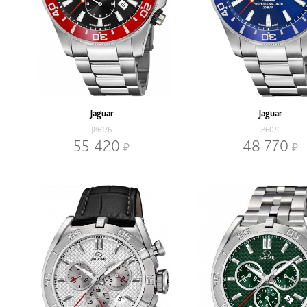
Jaguar
Jaguar
J861/6
J860/C
55 420
48 770