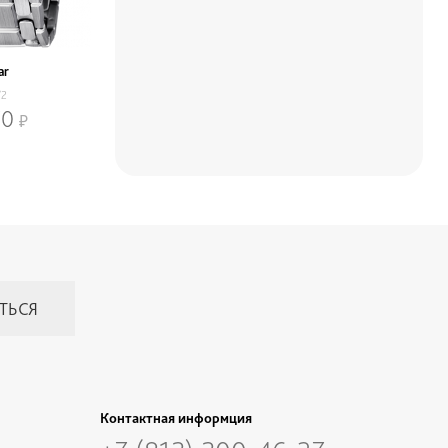
ar
/2
70
Контактная информция