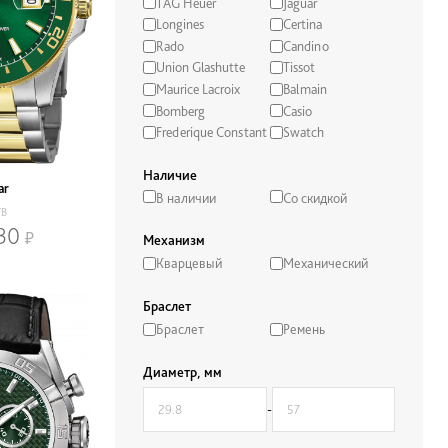
TAG Heuer
Jaguar
Longines
Certina
Rado
Candino
Union Glashutte
Tissot
Maurice Lacroix
Balmain
Bomberg
Casio
Frederique Constant
Swatch
Наличие
ar
В наличии
Со скидкой
/B
30
Механизм
Кварцевый
Механический
Браслет
Браслет
Ремень
Диаметр, мм
-