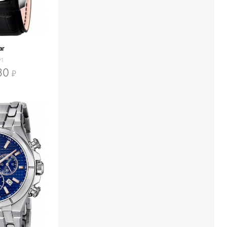
ar
/1
30