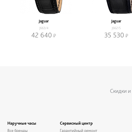
Jaguar
Jaguar
J663/4
J662/5
42 640
35 530
Нижнее меню
Скидки и
Наручные часы
Сервисный центр
Все бренды
Гарантийный ремонт