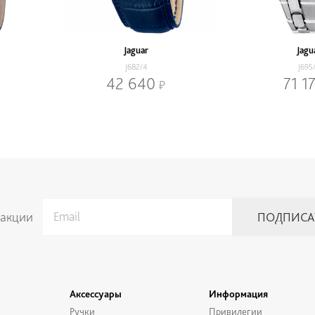
Jaguar
Jagu
J682/4
J695
42 640
71 1
 акции
Аксессуары
Информация
Ручки
Привилегии