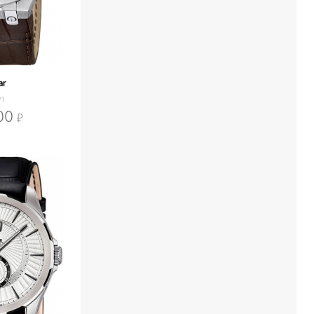
ar
/1
00