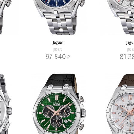
Jaguar
Jagu
J852/3
J852
97 540
81 2