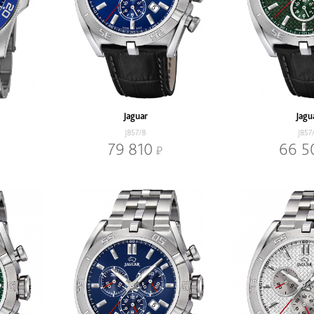
Jaguar
Jagu
J857/8
J857
79 810
66 5