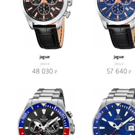
Jaguar
Jaguar
J866/4
J866/2
48 030
57 640