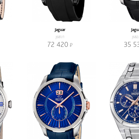
Jaguar
Jagu
J681/1
J682
72 420
35 5