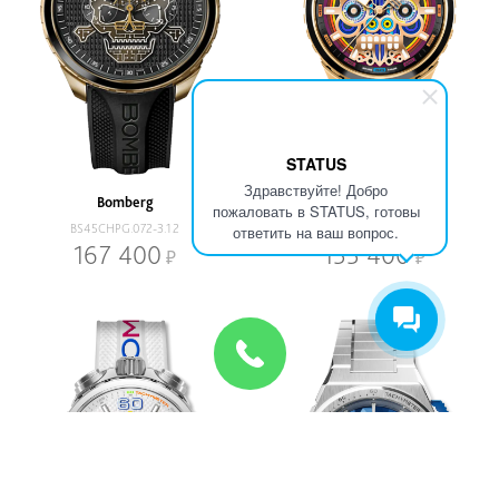
STATUS
Здравствуйте! Добро
Bomberg
Bomberg
пожаловать в STATUS, готовы
BS45CHPG.072-3.12
BS45CHPG.MAYA-7.12
ответить на ваш вопрос.
167 400
155 400