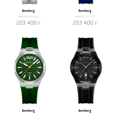
Наличие
В наличии
Со скидкой
Bomberg
Bomberg
BF43ASS.12-8.12
BF43ASS.12-7.12
Механизм
203 400
203 400
Кварцевый
Механический
Браслет
Браслет
Ремень
Диаметр, мм
-
Bomberg
Bomberg