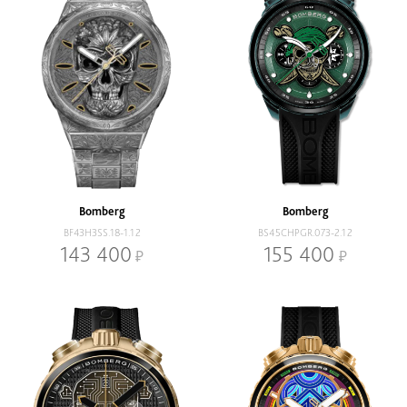
Bomberg
Bomberg
BF43H3SS.18-1.12
BS45CHPGR.073-2.12
143 400
155 400