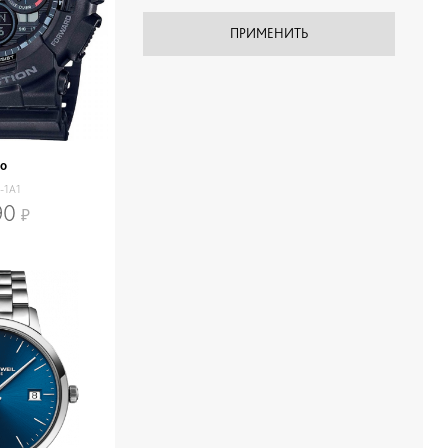
io
-1A1
90