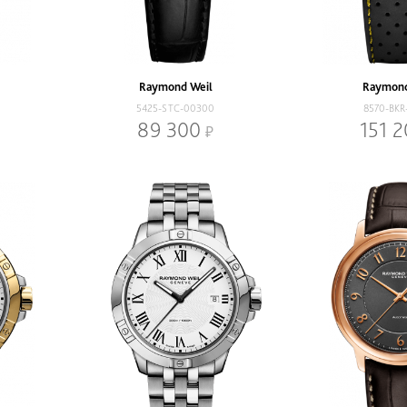
Raymond Weil
Raymond
5425-STC-00300
8570-BKR
89 300
151 