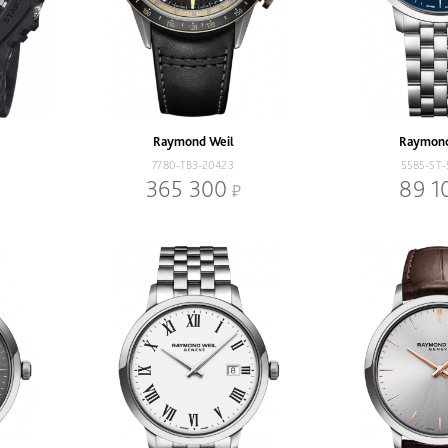
Raymond Weil
Raymond
7780-TB3-20423
5585-ST
365 300
89 1