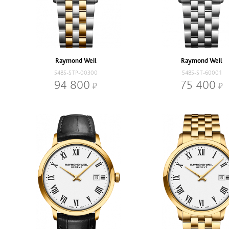
Raymond Weil
Raymond Weil
5485-STP-00300
5485-ST-60001
94 800
75 400