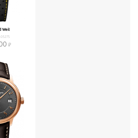
 Weil
-05275
200