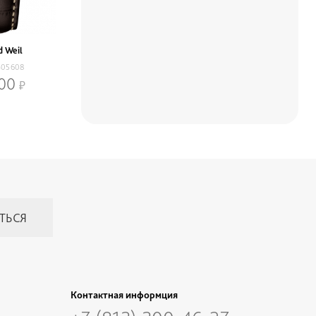
 Weil
-05608
400
Контактная информция