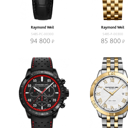
Raymond Weil
Raymond Weil
5485-PC-00300
5485-P-00300
94 800
85 800