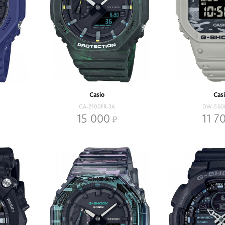
Casio
Cas
GA-2100FR-3A
DW-560
15 000
11 7