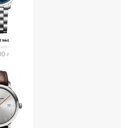
 Weil
-50001
00