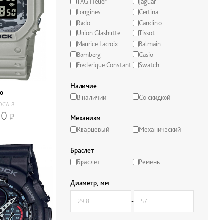
TAG Heuer
Jaguar
Longines
Certina
Rado
Candino
Union Glashutte
Tissot
Maurice Lacroix
Balmain
Bomberg
Casio
Frederique Constant
Swatch
Наличие
io
В наличии
Со скидкой
0CA-8
00
Механизм
Кварцевый
Механический
Браслет
Браслет
Ремень
Диаметр, мм
-