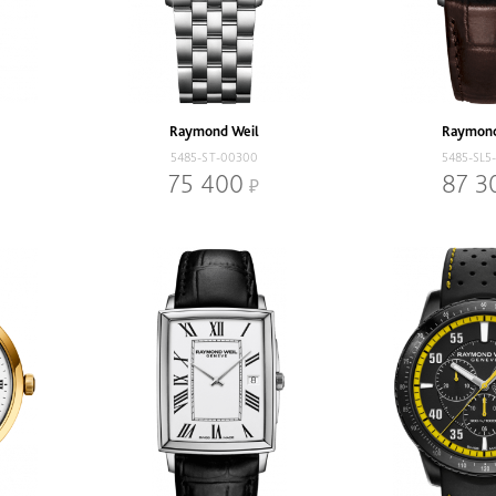
Raymond Weil
Raymond
5485-ST-00300
5485-SL5
75 400
87 3