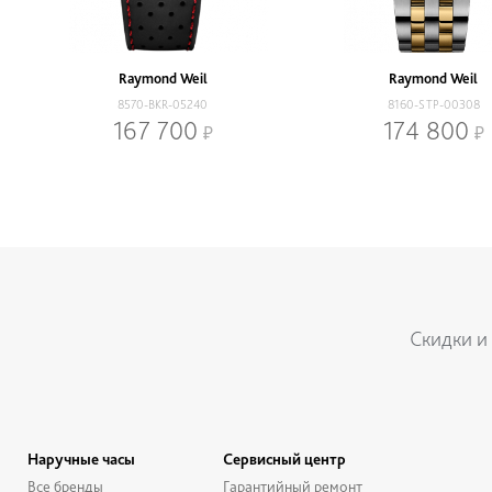
Raymond Weil
Raymond Weil
8570-BKR-05240
8160-STP-00308
167 700
174 800
Нижнее меню
Скидки и
Наручные часы
Сервисный центр
Все бренды
Гарантийный ремонт