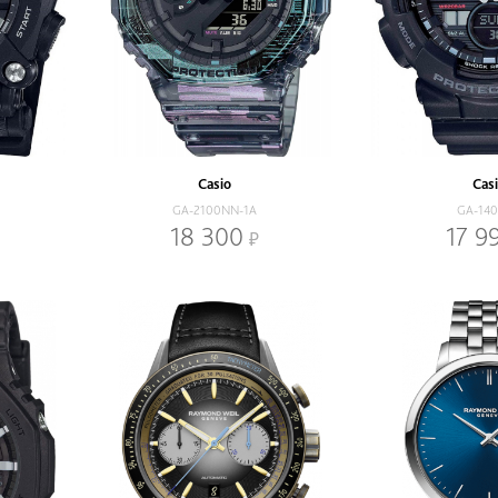
Casio
Cas
GA-2100NN-1A
GA-140
18 300
17 9