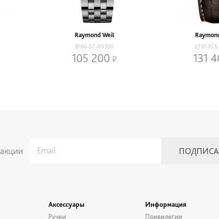
Raymond Weil
Raymond
8160-ST-00300
2237-PC5
105 200
131 
 акции
Аксессуары
Информация
Ручки
Привилегии