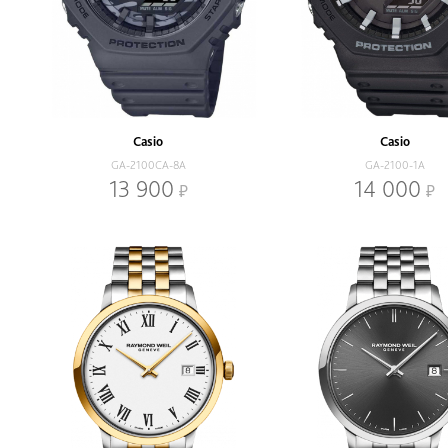
Casio
Casio
GA-2100CA-8A
GA-2100-1A
13 900
14 000