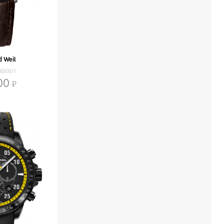
 Weil
-65001
00