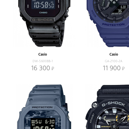
Casio
Casio
DW-5600BB-1
GA-2100-2A
16 300
11 900