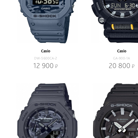
Casio
Casio
DW-5600CA-2
GA-900-1A
12 900
20 800