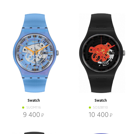
Swatch
Swatch
SUOM116
SO32B110
9 400
10 400