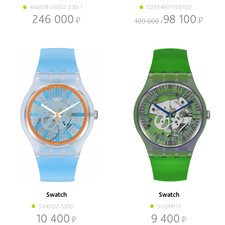
AI6008-SS002-230-1
C0334601105700
246 000
98 100
109 000
Swatch
Swatch
SVIK102-5300
SUOM117
10 400
9 400