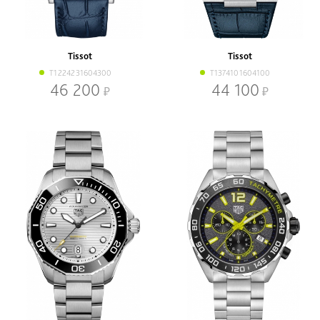
Tissot
Tissot
T1224231604300
T1374101604100
46 200
44 100