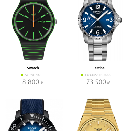
Swatch
Certina
SO29G702
C0344551104000
8 800
73 500