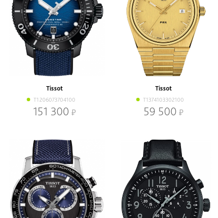
Tissot
Tissot
T1206073704100
T1374103302100
151 300
59 500