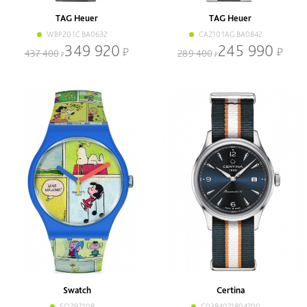
TAG Heuer
TAG Heuer
WBP201C.BA0632
CAZ101AG.BA0842
349 920
245 990
437 400
289 400
Swatch
Certina
SO29Z108
C0384071804700