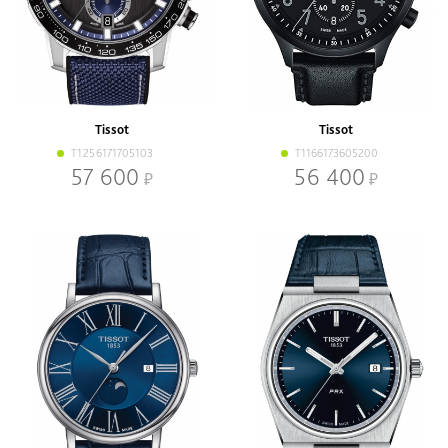
Tissot
Tissot
T1256171705103
T1166173605200
57 600
56 400