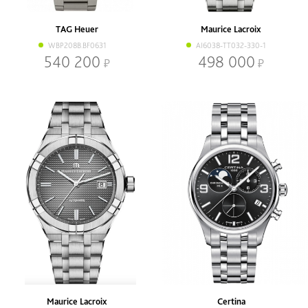
Наличие
В наличии
Со скидкой
TAG Heuer
Maurice Lacroix
WBP208B.BF0631
AI6038-TT032-330-1
Механизм
540 200
498 000
Кварцевый
Механический
Браслет
Браслет
Ремень
Диаметр, мм
-
Maurice Lacroix
Certina