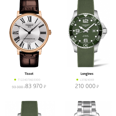
Tissot
Longines
T1224073603300
L37824069
83 970
210 000
93 300