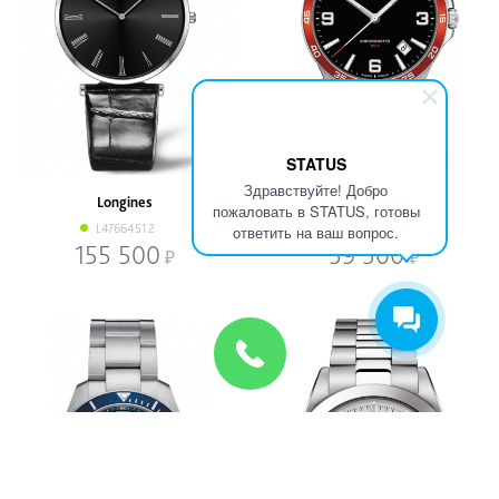
STATUS
Здравствуйте! Добро
Longines
Certina
пожаловать в STATUS, готовы
L47664512
C0338511105701
ответить на ваш вопрос.
155 500
59 500