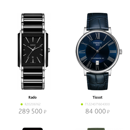
Rado
Tissot
R20206162
T1224071604300
289 500
84 000