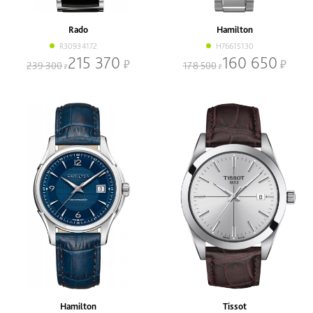
Наличие
В наличии
Со скидкой
Rado
Hamilton
R30934172
H76615130
Механизм
215 370
160 650
239 300
178 500
Кварцевый
Механический
Браслет
Браслет
Ремень
Диаметр, мм
-
Hamilton
Tissot