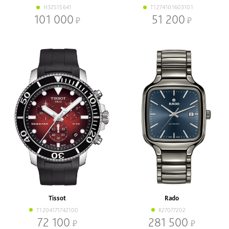
H32515641
T1274101603101
101 000
51 200
Tissot
Rado
T1204171742100
R27077202
72 100
281 500