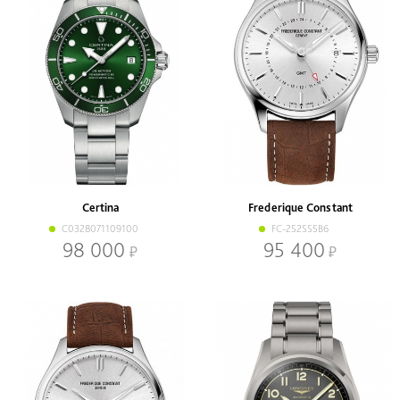
Certina
Frederique Constant
C0328071109100
FC-252SS5B6
98 000
95 400