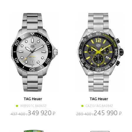
TAG Heuer
TAG Heuer
WBP201C.BA0632
CAZ101AG.BA0842
349 920
245 990
437 400
289 400