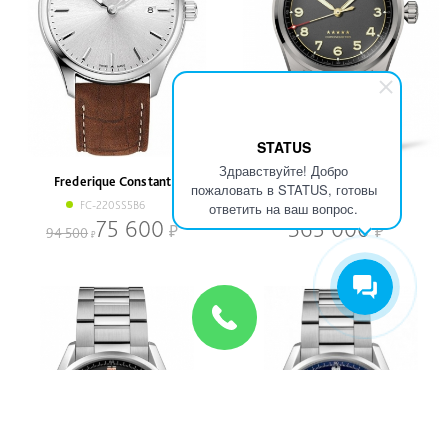
STATUS
Здравствуйте! Добро
Frederique Constant
Longines
пожаловать в STATUS, готовы
FC-220SS5B6
L38111536
ответить на ваш вопрос.
75 600
365 000
94 500