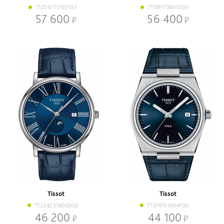
T1256171705103
T1166173605200
57 600
56 400
Tissot
Tissot
T1224231604300
T1374101604100
46 200
44 100