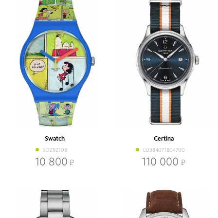
Swatch
Certina
SO29Z108
C0384071804700
10 800
110 000