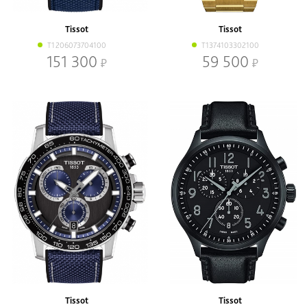
Наличие
В наличии
Со скидкой
Tissot
Tissot
T1206073704100
T1374103302100
Механизм
151 300
59 500
Кварцевый
Механический
Браслет
Браслет
Ремень
Диаметр, мм
-
Tissot
Tissot